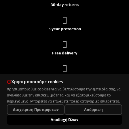
30-day returns
5 year protection
Free delivery
Ships within 24h
Χρησιμοποιούμε cookies
Χρησιμοποιούμε cookies για να βελτιώσουμε την εμπειρία σας, να
αναλύσουμε την επισκεψιμότητα και να εξατομικεύσουμε το
© 2026 Pilot. All rights reserved.
περιεχόμενο. Μπορείτε να επιλέξετε ποιες κατηγορίες επιτρέπετε.
Διαχείριση Προτιμήσεων
Απόρριψη
Designed by
QVision Digital SA
& Powered by
QCMS
Αποδοχή Όλων