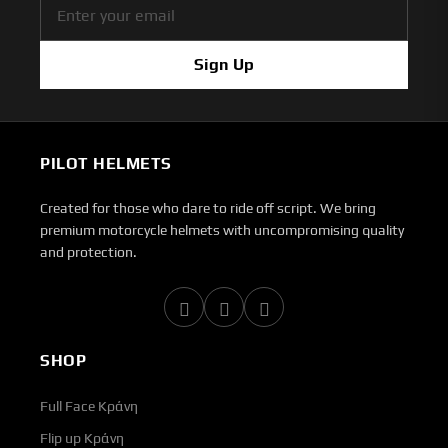
Sign Up
PILOT HELMETS
Created for those who dare to ride off script. We bring
premium motorcycle helmets with uncompromising quality
and protection.
SHOP
Full Face Κράνη
Flip up Κράνη