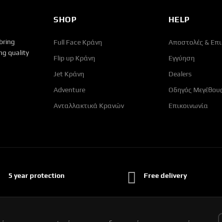
SHOP
HELP
bring
Full Face Κράνη
Αποστολές & Επ
g quality
Flip up Κράνη
Εγγύηση
Jet Κράνη
Dealers
Adventure
Οδηγός Μεγέθου
Ανταλλακτικά Κρανών
Επικοινωνία
5 year protection
Free delivery