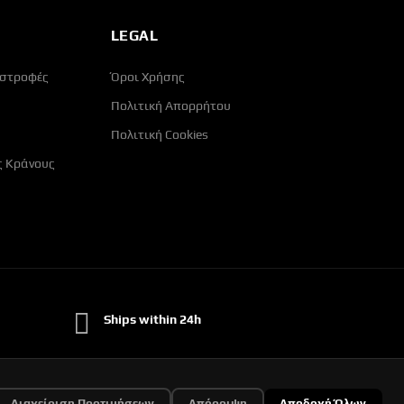
LEGAL
ιστροφές
Όροι Χρήσης
Πολιτική Απορρήτου
Πολιτική Cookies
ς Κράνους
Ships within 24h
Διαχείριση Προτιμήσεων
Απόρριψη
Αποδοχή Όλων