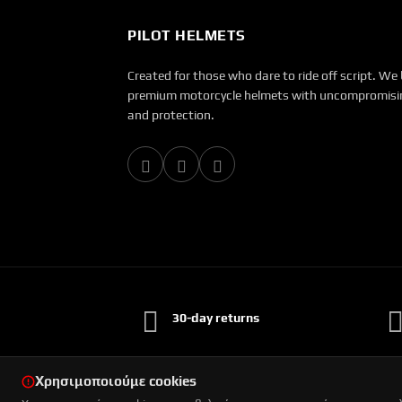
PILOT HELMETS
Created for those who dare to ride off script. We 
premium motorcycle helmets with uncompromisin
and protection.
30-day returns
Χρησιμοποιούμε cookies
© 2026 Pilot. All rights reserved.