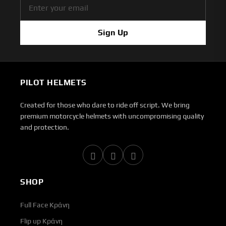
Sign Up
PILOT HELMETS
Created for those who dare to ride off script. We bring
premium motorcycle helmets with uncompromising quality
and protection.
SHOP
Full Face Κράνη
Flip up Κράνη