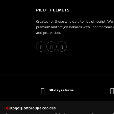
PILOT HELMETS
Created for those who dare to ride off script. We 
premium motorcycle helmets with uncompromisin
and protection.
30-day returns
Χρησιμοποιούμε cookies
© 2026 Pilot. All rights reserved.