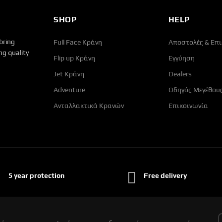
SHOP
HELP
bring
Full Face Κράνη
Αποστολές & Επ
g quality
Flip up Κράνη
Εγγύηση
Jet Κράνη
Dealers
Adventure
Οδηγός Μεγέθου
Ανταλλακτικά Κρανών
Επικοινωνία
5 year protection
Free delivery