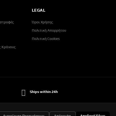
LEGAL
ιστροφές
Όροι Χρήσης
Πολιτική Απορρήτου
Πολιτική Cookies
ς Κράνους
Ships within 24h
Διαχείριση Προτιμήσεων
Απόρριψη
Αποδοχή Όλων