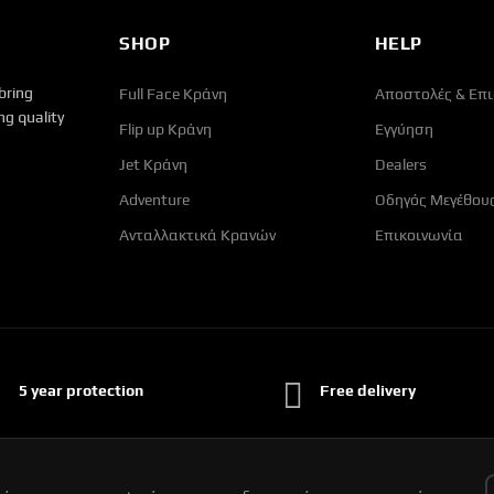
SHOP
HELP
bring
Full Face Κράνη
Αποστολές & Επ
g quality
Flip up Κράνη
Εγγύηση
Jet Κράνη
Dealers
Adventure
Οδηγός Μεγέθου
Ανταλλακτικά Κρανών
Επικοινωνία
5 year protection
Free delivery