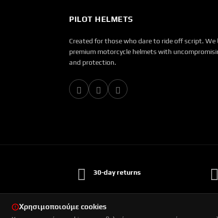
PILOT HELMETS
Created for those who dare to ride off script. We 
premium motorcycle helmets with uncompromisin
and protection.
30-day returns
Χρησιμοποιούμε cookies
© 2026 Pilot. All rights reserved.