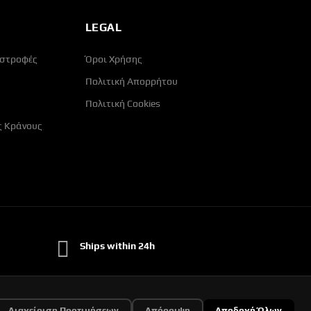
LEGAL
ιστροφές
Όροι Χρήσης
Πολιτική Απορρήτου
Πολιτική Cookies
ς Κράνους
Ships within 24h
Διαχείριση Προτιμήσεων
Απόρριψη
Αποδοχή Όλων