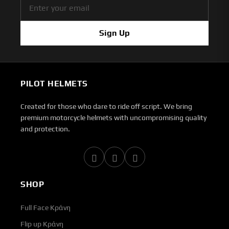
Sign Up
PILOT HELMETS
Created for those who dare to ride off script. We bring
premium motorcycle helmets with uncompromising quality
and protection.
SHOP
Full Face Κράνη
Flip up Κράνη